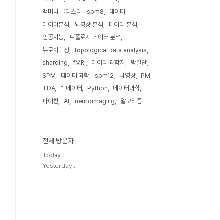
맥미니 클러스터
spm8
데이터
데이터분석
뇌영상 분석
데이터 분석
인공지능
토폴로지 데이터 분석
뉴로이미징
topological data analysis
sharding
fMRI
데이터 과학자
방일단
SPM
데이터 과학
spm12
뇌영상
PM
TDA
빅데이터
Python
데이터과학
파이썬
AI
neuroimaging
알고리즘
전체 방문자
Today :
Yesterday :