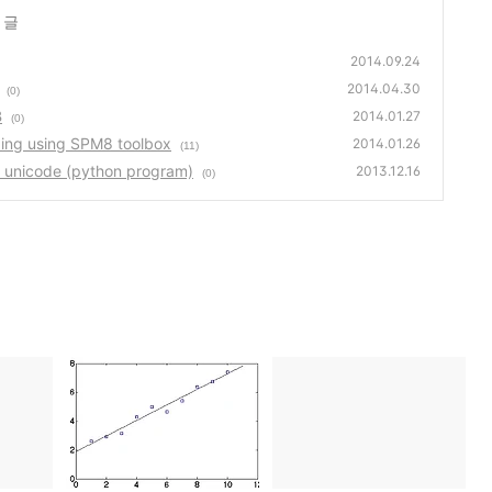
 글
2014.09.24
2014.04.30
(0)
B
2014.01.27
(0)
ding using SPM8 toolbox
2014.01.26
(11)
icode (python program)
2013.12.16
(0)