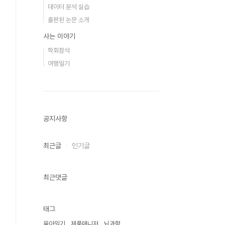
데이터 분석 실습
출판된 논문 소개
사는 이야기
학회참석
여행일기
공지사항
최근글
인기글
최근댓글
태그
육아일기
제품매니저
뇌과학