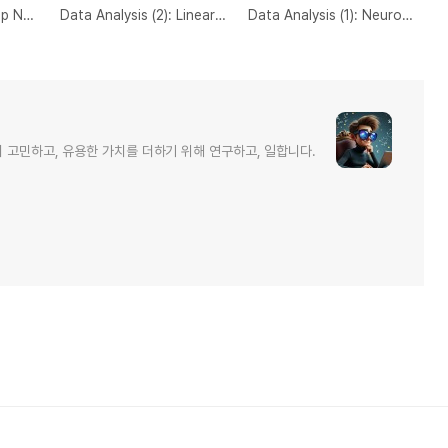
Data Analysis (3): Flip Neuroimaging Data
Data Analysis (2): Linear Model in MATLAB
Data Analysis (1): Neuroimaging Data loading using SPM8 toolbox
 고민하고, 유용한 가치를 더하기 위해 연구하고, 일합니다.