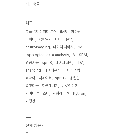
최근댓글
태그
토폴로지 데이터 분석
fMRI
파이썬
데이터
육아일기
데이터 분석
neuroimaging
데이터 과학자
PM
topological data analysis
AI
SPM
인공지능
spm8
데이터 과학
TDA
sharding
데이터분석
데이터과학
뇌과학
빅데이터
spm12
방일단
알고리즘
제품매니저
뉴로이미징
맥미니 클러스터
뇌영상 분석
Python
뇌영상
전체 방문자