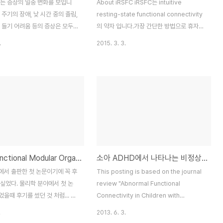
자는 증상의 일중 변화를 보입니
About iRSFC iRSFC는 intuitive
 주기의 장애, 낮 시간 중의 졸림,
resting-state functional connectivity
 들기 어려움 등의 증상은 모두
의 약자 입니다.가장 간단한 방법으로 휴자상
 관련되어 있다고 할 수 있습니
태 뇌기능 연결성을 분석 할 수 있는 Matlab
.
2015. 3. 3.
증상의 일중 변화는 우리 몸(정확
기반의 툴박스 입니다.기능 뇌네트워크를 분
안에 있는 생체시계(Circadian
석할 수 있는 프로그램들을 이미 많이 있습니
 섬망 중에 오작동 했을 가능성과
다. 하지만, 너무 많은 기능이 들어 있어서 사
것입니다. 여러 생체시계 중에서
용하기가 쉽지 않고 기존에 Event-related
고 불리는 Suprachiasmatic
fMRI (ER-fMRI) 연구를 하시던 분들이 사용
(SCN)은 다른 모든 Peripheral
하시게에 생소한 부분들이 많이 있습니다.
의 생체리듬을 조절하는데 핵심적인
iRSFC는 ER-fMRI 연구를 하셨던 분들이 쉽
한다고 알려져 있습니다. 따라서
게 사용할 수 있도록 디자인한 프로그램입니
는 섬망 증상의 일중변화가 SCN
다. iRSFC toolbox를 구동하기 위해서는
TCI & Functional Modular Organisation 논문 수락 후기
소아 ADHD에서 나타나는 비정상적인 기능적 연결성
서 기인했다는 가설을 세우게 되
SPM 툴박스를 미리 다운로드 받고 Matlab
과 다른 뇌의 영역간의 기능적 연
에서 Set Path를 설정해야 합니다..
에서 출판한 첫 논문이기에 꼭 후
This posting is based on the journal
환자와 비섬망..
싶었다. 물리학 분야에서 첫 논
review "Abnormal Functional
을때 후기를 썼던 것 처럼... 논
Connectivity in Children with
script가 대략적으로 완성된 시
Attention-Deficit/Hyperactivity
.
2013. 6. 3.
년 12월 쯤으로 기억한다. 데이터
Disorder by Dardo Tomasi and Nora