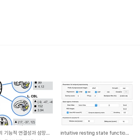
생체시계의 기능적 연결성과 섬망환자에서 보여지는 수면각성 장애의 신경 기전에 대한 연구
intuitive resting state functional connectivity (iRSFC) toolbox