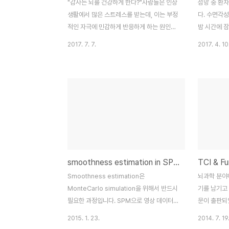
"감사는 뇌를 건강하게 한다?"사람들은 인상
섬망 중 환
생활에서 많은 스트레스를 받는데, 이는 부정
다. 수면각성
적인 자극에 민감하게 반응하게 하는 원인이
밤 시간에 잠
된다. 행복하지 않고 스트레스가 많은 삶은
일중 변화와
2017. 7. 7.
2017. 4. 10
감정조절 능력과 삶의 만족도의 감소와 인지
다. 이러한 
장애와 관련이 있다. 반면, 삶의 만족도가 높
하게는 뇌) 
은 사람들은 자기참조처리(Self-
Clock)가
Referential Processing)와 관련된 부정
관련 있을 
적인 자극을 처리할때 뇌의 여러 영역과 더
마스터 시계라
많은 연결성을 보이는 특징이 있다. "감사 표
Nucleus 
현은 긍정적인 사고를 촉진하고 스트레스 수
Organs
준을 낮춘다."긍정적인 감정은 내재동기 뿐만
역할을 수행
이 아니라 자기조절능력과 회복탄력성의 증
본 연구에서
smoothness estimation in SPM and AFNI
진과 관련이 있습니다. 특히, '감사 표현'은 긍
이 오작동에
정적인 사고를 촉진하고 스트레스 수준을 낮
었고, SCN
Smoothness estimation은
뇌과학 분야
추는 것으로 알려져 있습니다. 감사는 우리의
결성이 섬망 
MonteCarlo simulation을 위해서 반드시
기를 남기고 
정신 건강과 'm..
필요한 과정입니다. SPM으로 영상 데이터를
문이 출판되었
분석했다면, SPM.mat 파일의 Field 값을
문의 Manu
2015. 1. 23.
2014. 7. 19
확인함으로써 smoothness를 확인할 수 있
점은 2012