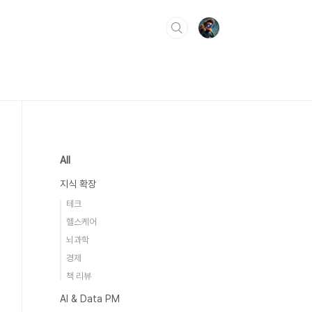
All
지식 확장
테크
헬스케어
뇌과학
경제
책 리뷰
AI & Data PM