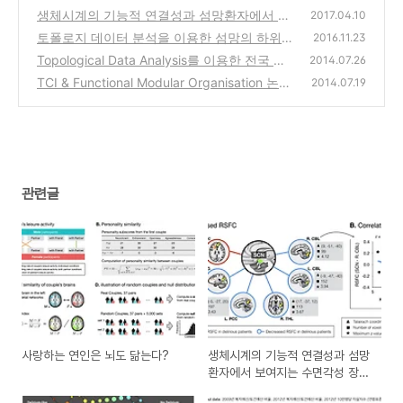
생체시계의 기능적 연결성과 섬망환자에서 보
2017.04.10
여지는 수면각성 장애의 신경 기전에 대한 연
토폴로지 데이터 분석을 이용한 섬망의 하위그
2016.11.23
구
룹 발견
(1)
Topological Data Analysis를 이용한 전국 지
(1)
2014.07.26
방자치단체의 토건예산, 복지예산, 자살률의
TCI & Functional Modular Organisation 논문
2014.07.19
관계 분석
수락 후기
(6)
(5)
관련글
사랑하는 연인은 뇌도 닮는다?
생체시계의 기능적 연결성과 섬망
환자에서 보여지는 수면각성 장애
의 신경 기전에 대한 연구