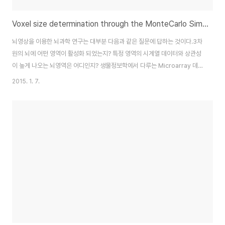
Voxel size determination through the MonteCarlo Simulation in AFNI
뇌영상을 이용한 뇌과학 연구는 대부분 다음과 같은 질문에 답하는 것이다.3차
원의 뇌에 어떤 영역이 활성화 되었는지? 특정 영역의 시계열 데이터와 상관성
이 높게 나오는 뇌영역은 어디인지? 생물정보학에서 다루는 Microarray 데
이터도 마찬가지 이지만, 뇌영상 데이터도 multiple comparison에서 발생
2015. 1. 7.
하는 false positive를 조절하는 방법에 대해서다양한 해법들이 있다. 가령,
false discovery rate (FDR) 또는 family-wire error rate (FWE) 등이
전통적으로 가장 많이 이용되어 왔던 multiple comparison correction 방
법들이다. 뇌영상 데이터는 특정 복셀에서 통계적으로 유의미한 차이를 보인다
고 했을때 "아, 이 볼셀에서 통계적..