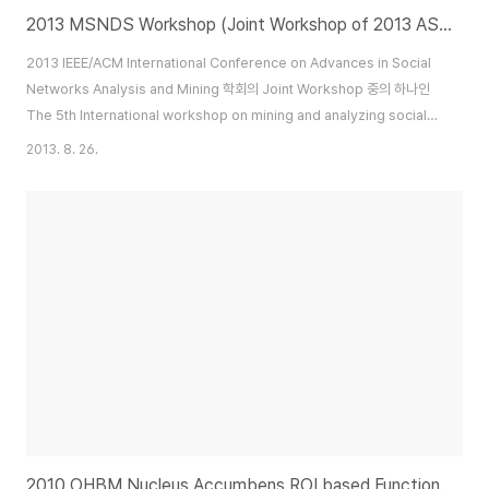
2013 MSNDS Workshop (Joint Workshop of 2013 ASONAM)
2013 IEEE/ACM International Conference on Advances in Social
Networks Analysis and Mining 학회의 Joint Workshop 중의 하나인
The 5th International workshop on mining and analyzing social
networks for decision support에 참석했다 (학회 link:
2013. 8. 26.
http://asonam.cpsc.ucalgary.ca/Program.php). 이번학회에서는
Discovering Hot Topics using Twitter Streaming Data: Social
Topic Detection and Geographic Clustering 이란 주제로 발표를 했
다. 연구 논..
2010 OHBM Nucleus Accumbens ROI based Functional Connectivity of the Methamphetamine Users