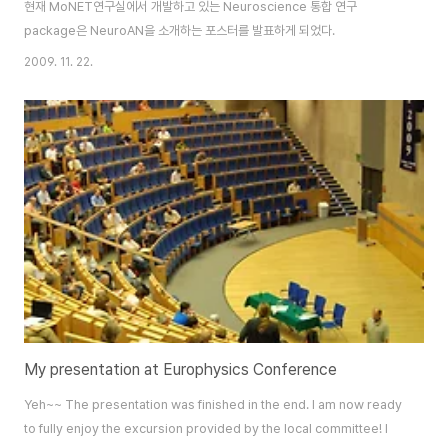
현재 MoNET연구실에서 개발하고 있는 Neuroscience 통합 연구
package은 NeuroAN을 소개하는 포스터를 발표하게 되었다.
2009. 11. 22.
My presentation at Europhysics Conference
Yeh~~ The presentation was finished in the end. I am now ready
to fully enjoy the excursion provided by the local committee! I