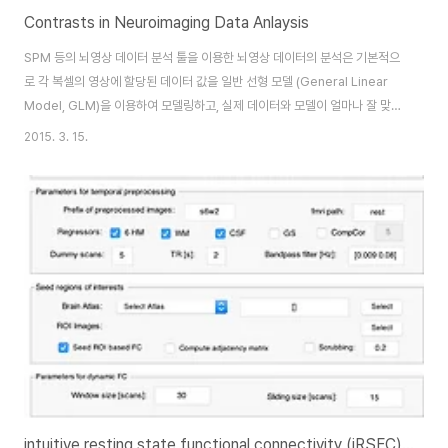
Contrasts in Neuroimaging Data Anlaysis
SPM 등의 뇌영상 데이터 분석 툴을 이용한 뇌영상 데이터의 분석은 기본적으
로 각 복셀의 영상에 할당된 데이터 값을 일반 선형 모델 (General Linear
Model, GLM)을 이용하여 모델링하고, 실제 데이터와 모델이 얼마나 잘 맞는
지 통계적으로 테스트 하는 것이다. 특정 복셀 $i$에 대해서 $Y_{i} = XB_i +
2015. 3. 15.
E_i$로 모델링 했을때 $X$는 디자인 행렬이되고, 벡터 $B_i$는 분석을 통해
서 추정되는 파라미터이며, $E_i$는 에러를 의미한다. 이때 contrast는
$c'B$를 통해서 계산된다. 뇌영상 데이터에서 $c$는 보통 행벡터(column
vector)를 의미하고, $c$를 통해서 다양한 contrasts로 결과를 확인할 수
있다. 벡터 $c$는 contrasts의 가중치..
intuitive resting state functional connectivity (iRSFC) toolbox