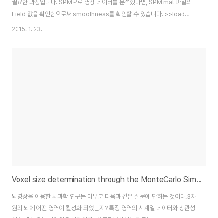
필요한 과정입니다. SPM으로 영상 데이터를 분석했다면, SPM.mat 파일의
Field 값을 확인함으로써 smoothness를 확인할 수 있습니다. >>load
SPM; % SPM 결과 파일이 저장된 폴더에서 실행 >>M = SPM.xVol.M; %
2015. 1. 23.
변환행렬 정보를 가져옴 >>VOX = abs(diag(M)); % 대각행렬 정보가 볼셀
사이즈 >>FWHM = SPM.xVol.FWHM; % FWHM in voxel unit
>>FWHMmm = FWHM.*VOX(1:3)'; % FWHM in mm unit
>>disp(FWHMmm); SPM에서 Gaussian random field theory를 기반
으로 sm..
Voxel size determination through the MonteCarlo Simulation in AFNI
뇌영상을 이용한 뇌과학 연구는 대부분 다음과 같은 질문에 답하는 것이다.3차
원의 뇌에 어떤 영역이 활성화 되었는지? 특정 영역의 시계열 데이터와 상관성