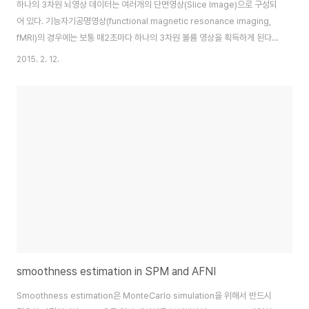
하나의 3차원 뇌영상 데이터는 여러개의 단면영상(Slice Image)으로 구성되
어 있다. 기능자기공명영상(functional magnetic resonance imaging,
fMRI)의 경우에는 보통 매2초마다 하나의 3차원 볼륨 영상을 획득하게 된다.
다시 말해서 2초동안 여러개의 단면영상을 획득하게 되는데, 그중에서 제일 처
2015. 2. 12.
음에 획득한 단면영상과 맨 마지막에 획득한 단면영상 간에는 최고 2초 정도의
시간 차이가 발생하게 된다. 이러한 시간 차이를 보정해 주는 것이 Slice
timing correction이라 물리는 전처리 과정이다. SPM의 경우에 slice
timing correction 을 적용하게 되면 'a'를 어두로 하는 새로운 뇌영상 파일
이 생성된다. 단면영상의 순서(slice orde..
smoothness estimation in SPM and AFNI
Smoothness estimation은 MonteCarlo simulation을 위해서 반드시