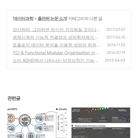
'
데이터과학
>
출판된 논문 소개
' 카테고리의 다른 글
감사하라, 그리하면 정신이 건강해질 것이다.
2017.07.07
생체시계의 기능적 연결성과 섬망환자에서 보
(1)
2017.04.10
여지는 수면각성 장애의 신경 기전에 대한 연
토폴로지 데이터 분석을 이용한 섬망의 하위그
2016.11.23
구
룹 발견
(1)
TCI & Functional Modular Organisation 논문
(1)
2014.07.19
수락 후기
소아 ADHD에서 나타나는 비정상적인 기능적
(5)
2013.06.03
연결성
(1)
관련글