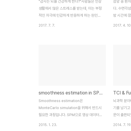
"감사는 뇌를 건강하게 한다?"사람들은 인상
섬망 중 환
생활에서 많은 스트레스를 받는데, 이는 부정
다. 수면각성
적인 자극에 민감하게 반응하게 하는 원인이
밤 시간에 잠
된다. 행복하지 않고 스트레스가 많은 삶은
일중 변화와
2017. 7. 7.
2017. 4. 10
감정조절 능력과 삶의 만족도의 감소와 인지
다. 이러한 
장애와 관련이 있다. 반면, 삶의 만족도가 높
하게는 뇌) 
은 사람들은 자기참조처리(Self-
Clock)가
Referential Processing)와 관련된 부정
관련 있을 
적인 자극을 처리할때 뇌의 여러 영역과 더
마스터 시계라
많은 연결성을 보이는 특징이 있다. "감사 표
Nucleus 
현은 긍정적인 사고를 촉진하고 스트레스 수
Organs
준을 낮춘다."긍정적인 감정은 내재동기 뿐만
역할을 수행
이 아니라 자기조절능력과 회복탄력성의 증
본 연구에서
smoothness estimation in SPM and AFNI
진과 관련이 있습니다. 특히, '감사 표현'은 긍
이 오작동에
정적인 사고를 촉진하고 스트레스 수준을 낮
었고, SCN
Smoothness estimation은
뇌과학 분야
추는 것으로 알려져 있습니다. 감사는 우리의
결성이 섬망 
MonteCarlo simulation을 위해서 반드시
기를 남기고 
정신 건강과 'm..
필요한 과정입니다. SPM으로 영상 데이터를
문이 출판되었
분석했다면, SPM.mat 파일의 Field 값을
문의 Manu
2015. 1. 23.
2014. 7. 19
확인함으로써 smoothness를 확인할 수 있
점은 2012