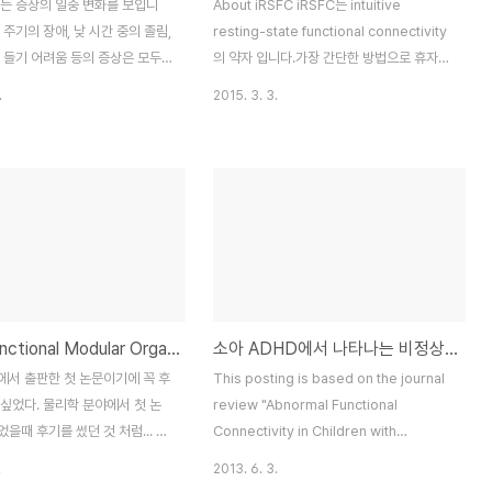
자는 증상의 일중 변화를 보입니
About iRSFC iRSFC는 intuitive
 주기의 장애, 낮 시간 중의 졸림,
resting-state functional connectivity
 들기 어려움 등의 증상은 모두
의 약자 입니다.가장 간단한 방법으로 휴자상
 관련되어 있다고 할 수 있습니
태 뇌기능 연결성을 분석 할 수 있는 Matlab
.
2015. 3. 3.
증상의 일중 변화는 우리 몸(정확
기반의 툴박스 입니다.기능 뇌네트워크를 분
안에 있는 생체시계(Circadian
석할 수 있는 프로그램들을 이미 많이 있습니
 섬망 중에 오작동 했을 가능성과
다. 하지만, 너무 많은 기능이 들어 있어서 사
것입니다. 여러 생체시계 중에서
용하기가 쉽지 않고 기존에 Event-related
고 불리는 Suprachiasmatic
fMRI (ER-fMRI) 연구를 하시던 분들이 사용
(SCN)은 다른 모든 Peripheral
하시게에 생소한 부분들이 많이 있습니다.
의 생체리듬을 조절하는데 핵심적인
iRSFC는 ER-fMRI 연구를 하셨던 분들이 쉽
한다고 알려져 있습니다. 따라서
게 사용할 수 있도록 디자인한 프로그램입니
는 섬망 증상의 일중변화가 SCN
다. iRSFC toolbox를 구동하기 위해서는
TCI & Functional Modular Organisation 논문 수락 후기
소아 ADHD에서 나타나는 비정상적인 기능적 연결성
서 기인했다는 가설을 세우게 되
SPM 툴박스를 미리 다운로드 받고 Matlab
과 다른 뇌의 영역간의 기능적 연
에서 Set Path를 설정해야 합니다..
에서 출판한 첫 논문이기에 꼭 후
This posting is based on the journal
환자와 비섬망..
싶었다. 물리학 분야에서 첫 논
review "Abnormal Functional
을때 후기를 썼던 것 처럼... 논
Connectivity in Children with
script가 대략적으로 완성된 시
Attention-Deficit/Hyperactivity
.
2013. 6. 3.
년 12월 쯤으로 기억한다. 데이터
Disorder by Dardo Tomasi and Nora