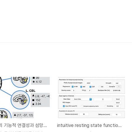
생체시계의 기능적 연결성과 섬망환자에서 보여지는 수면각성 장애의 신경 기전에 대한 연구
intuitive resting state functional connectivity (iRSFC) toolbox