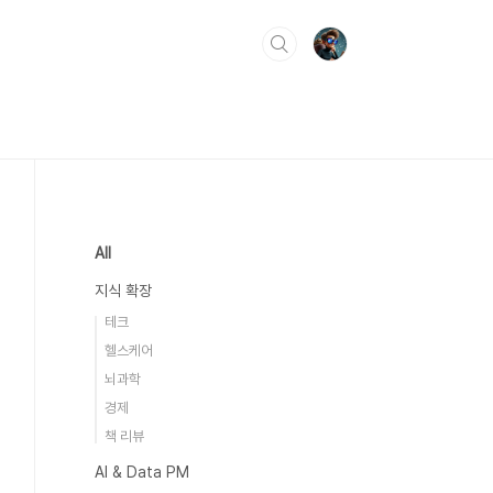
All
지식 확장
테크
헬스케어
뇌과학
경제
책 리뷰
AI & Data PM