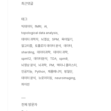
최근댓글
태그
빅데이터
fMRI
AI
topological data analysis
데이터 과학자
뇌영상
SPM
육아일기
알고리즘
토폴로지 데이터 분석
데이터
sharding
데이터과학
데이터 과학
spm12
데이터분석
TDA
spm8
뇌영상 분석
뇌과학
PM
맥미니 클러스터
인공지능
Python
제품매니저
방일단
데이터 분석
뉴로이미징
neuroimaging
파이썬
전체 방문자