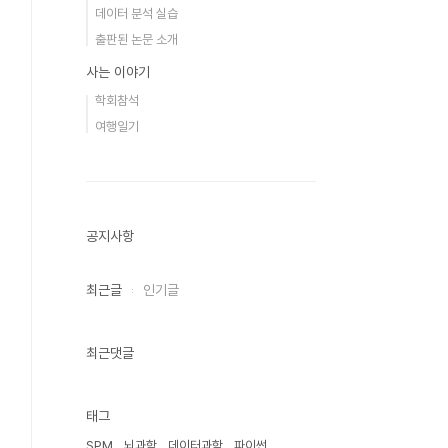
데이터 분석 실습
출판된 논문 소개
사는 이야기
학회참석
여행일기
공지사항
최근글
인기글
최근댓글
태그
SPM
뇌과학
데이터과학
파이썬