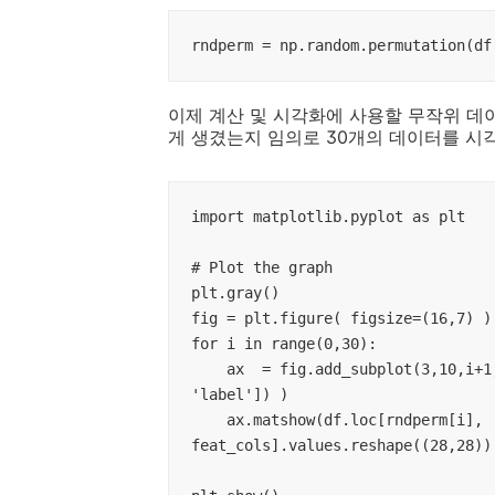
이제 계산 및 시각화에 사용할 무작위 데
게 생겼는지 임의로 30개의 데이터를 시
import matplotlib.pyplot as plt

# Plot the graph

plt.gray()

fig = plt.figure( figsize=(16,7) )

for i in range(0,30):

    ax  = fig.add_subplot(3,10,i+1,title='Digit: ' + str(df.loc[rndperm[i], 
'label']) )

    ax.matshow(df.loc[rndperm[i], 
feat_cols].values.reshape((28,28)).