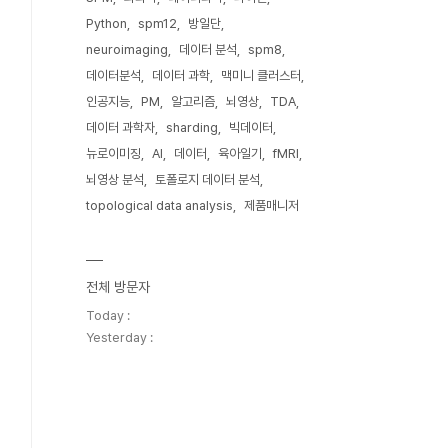
Python
spm12
방일단
neuroimaging
데이터 분석
spm8
데이터분석
데이터 과학
맥미니 클러스터
인공지능
PM
알고리즘
뇌영상
TDA
데이터 과학자
sharding
빅데이터
뉴로이미징
AI
데이터
육아일기
fMRI
뇌영상 분석
토폴로지 데이터 분석
topological data analysis
제품매니저
전체 방문자
Today :
Yesterday :