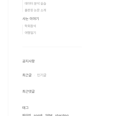
데이터 분석 실습
출판된 논문 소개
사는 이야기
학회참석
여행일기
공지사항
최근글
인기글
최근댓글
태그
파이썬
spm8
SPM
sharding