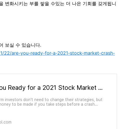
을 변화시키는 부를 쌓을 수있는 더 나은 기회를 갖게됩니
어 보실 수 있습니다.
01/22/are-you-ready-for-a-2021-stock-market-crash-
Are You Ready for a 2021 Stock Market Crash? Here's Why You Should Be | The Motley Fool
m investors don't need to change their strategies, but
money to be made if you take steps before a crash
ol.com