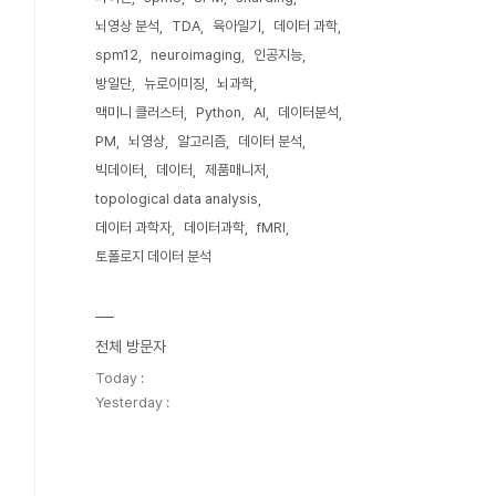
뇌영상 분석
TDA
육아일기
데이터 과학
spm12
neuroimaging
인공지능
방일단
뉴로이미징
뇌과학
맥미니 클러스터
Python
AI
데이터분석
PM
뇌영상
알고리즘
데이터 분석
빅데이터
데이터
제품매니저
topological data analysis
데이터 과학자
데이터과학
fMRI
토폴로지 데이터 분석
전체 방문자
Today :
Yesterday :