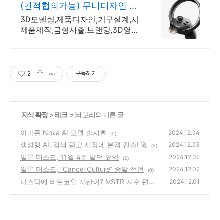
(견적협의가능) 무니디자인 국
제디자인어워드 레드닷 수상
3D모델링,제품디자인,기구설계,시
제품제작,금형사출.브랜딩,3D영상
제작까지 한번에! 2024 우수디자
인전문회사 '유망기업' 선정
2
구독하기
'
지식 확장
>
테크
' 카테고리의 다른 글
아마존 Nova AI 모델 출시🌟
2024.12.04
(0)
생성형 AI, 검색 광고 시장에 본격 진출! 🚀
2024.12.03
(2)
일론 머스크, 11월 4주 발언 요약
2024.12.02
(1)
일론 머스크, “Cancel Culture“ 종말 선언
2024.12.02
(0)
나스닥에 비트코인 자산이? MSTR 지수 편입
2024.12.01
과 새로운 투자 패러다임
(3)