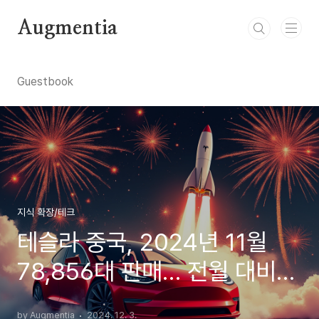
본문 바로가기
Augmentia
Guestbook
지식 확장/테크
테슬라 중국, 2024년 11월
78,856대 판매… 전월 대비
15.49% 증가 🚗
by Augmentia
2024. 12. 3.