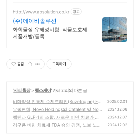
http://www.absolution.co.kr
광고
(주)에이비솔루션
화학물질 유해성시험, 작물보호제
제품개발/등록
공감
구독하기
'
지식 확장
>
헬스케어
' 카테고리의 다른 글
비마약성 진통제 수제트리진(Suzetrigine) FD
2025.02.01
A 승인
유럽연합, Novo Holdings의 Catalent 및 Nov
(1)
2024.12.08
o Nordisk의 제조시설 인수 승인
렙틴과 GLP-1의 조합, 새로운 비만 치료가 될
(0)
2024.12.07
수 있을까요?
경구용 비만 치료제 FDA 승인 경쟁, 노보 노디
(2)
2024.12.02
스크 선두
(1)