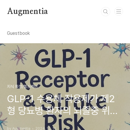
본문 바로가기
Augmentia
Guestbook
지식 확장/헬스케어
GLP-1 수용체 작용제가 제2
형 당뇨병 환자의 뇌졸중 위험
을 줄일 수 있어요 😊
by Augmentia
2024. 12. 11.