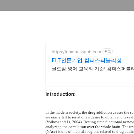
https://compasspub.com
광고
ELT전문기업 컴퍼스퍼블리싱
글로벌 영어 교육의 기준! 컴퍼스퍼블
Introduction:
In the modern society, the drug addiction causes the s
are easily fail to resist one’s desire to obtain and take 
(Volkow and Li, 2004). Resting state functional netwo
analyzing the correlation over the whole brain. The r
(NAcc) is one of the main regions related to drug addic