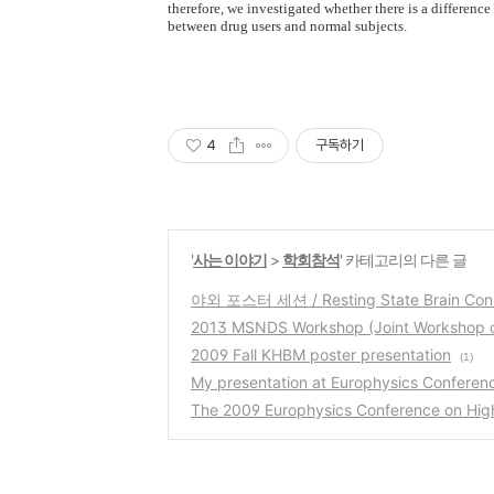
therefore, we investigated whether there is a differenc
between drug users and normal subjects.
4
구독하기
'
사는 이야기
>
학회참석
' 카테고리의 다른 글
야외 포스터 세션 / Resting State Brain Connec
2013 MSNDS Workshop (Joint Workshop
2009 Fall KHBM poster presentation
(1)
My presentation at Europhysics Conferen
The 2009 Europhysics Conference on High