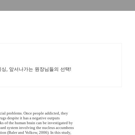
리싱, 앞서나가는 원장님들의 선택!
ocial problems. Once people addicted, they
drugs despite it has a negative outputs
rks of the human brain can be investigated by
eward system involving the nucleus accumbens
tion (Baler and Volkow, 2006). In this study,