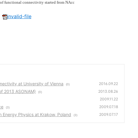
e of functional connectivity started from NAcc
invalid-file
tivity at University of Vienna
2016.09.22
(0)
 of 2013 ASONAM)
2013.08.26
(0)
2009.11.22
ce
2009.07.18
(3)
 Energy Physics at Krakow, Poland
2009.07.17
(3)