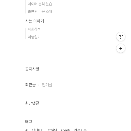
데이터 분석 실습
출판된 논문 소개
사는 이야기
학회참석
여행일기
공지사항
최근글
인기글
최근댓글
태그
AI
빅데이터
방일단
spm8
인공지능