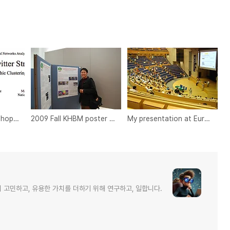
2013 MSNDS Workshop (Joint Workshop of 2013 ASONAM)
2009 Fall KHBM poster presentation
My presentation at Europhysics Conference
 고민하고, 유용한 가치를 더하기 위해 연구하고, 일합니다.