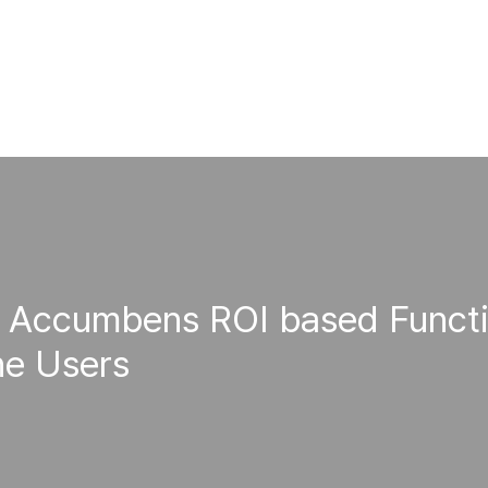
ccumbens ROI based Functio
e Users