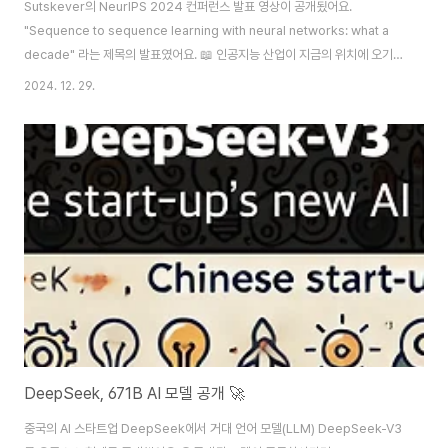
Sutskever의 NeurIPS 2024 컨퍼런스 발표 영상이 공개됬어요.
"Sequence to sequence learning with neural networks: what a
decade" 라는 제목의 발표였어요. 📖 인공지능 산업이 지금의 위치에 오기까
지 Sutskever의 기여가 상당하다고 생각해요. 😊Sutskevers는
2024. 12. 29.
Geoffrey Hinton 교수의 지도하에 박사과정을 마쳤고, Andrew Ng 교수의
연구실에서 박사후연구원 과정을 거치면서 수많은 연구 논문(google
scholar)을 출판했어요. 😊 이후, OpenAI에서 ChatGPT 및 GPT-4의 설
계를 주도한 것으로 알려져 있어요. 하지만, 2024년 5월 15일부로 OpenAI
를 퇴사하여, Safe Superint..
DeepSeek, 671B AI 모델 공개 🚀
중국의 AI 스타트업 DeepSeek에서 거대 언어 모델(LLM) DeepSeek-V3