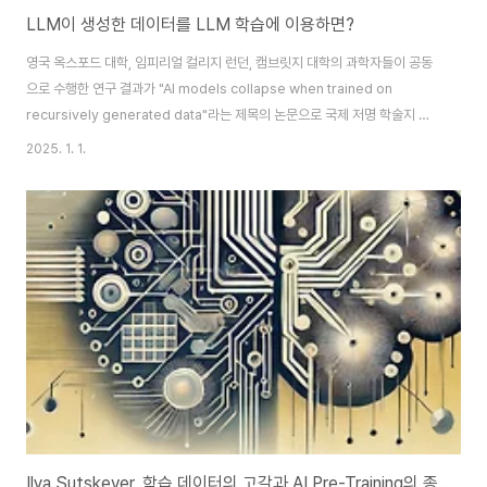
LLM이 생성한 데이터를 LLM 학습에 이용하면?
영국 옥스포드 대학, 임피리얼 컬리지 런던, 캠브릿지 대학의 과학자들이 공동
으로 수행한 연구 결과가 "AI models collapse when trained on
recursively generated data"라는 제목의 논문으로 국제 저명 학술지 네
이처에 2024년 7월 25일자로 게재 되었어요. 📘 이와 비슷한 연구로 미국
2025. 1. 1.
Rice 대학 및 Stanford 대학에서는 "Self-Consuming Generative
Models Go MAD" 라는 논문을 arXiv에 게재했어요. 🖋️ 두 논문의 핵심 주
장은 실제 Real-world의 데이터 주입 없이 AI가 생성한 데이터만으로 모델을
계속 학습시키면, 몇 세대 만에 모델의 품질이 현저히 떨어진다는 내용이예요.
📉Sutskever가 최근에 언급..
Ilya Sutskever, 학습 데이터의 고갈과 AI Pre-Training의 종말에 대한 언급