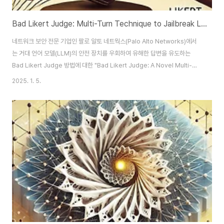
Bad Likert Judge: Multi-Turn Technique to Jailbreak LLM
네트워크 보안 전문 기업인 팔로 알토 네트웍스(Palo Alto Networks)에서
는 거대 언어 모델(LLM)의 안전 장치를 우회하여 유해한 답변을 유도하는
Bad Likert Judge 방법에 대한 "Bad Likert Judge: A Novel Multi-
Turn Technique to Jailbreak LLMs by Misusing Their Evaluation
2025. 1. 5.
Capability" 제목의 연구를 자사 홈페이지를 통해 공개 했어요 (2024년 12
월 31일). 😊 팔로 알토 네트웍스 연구팀은 잘 알려져있는 성능이 우수한 6개
LLM을 대상으로 Bad Likert Judge 기술을 테스트 했으며, 기존의
Jailbreking 공격에 대비해서 공격 성공률이 평균 60% 이상 높았어요. 🚀
모든 연..