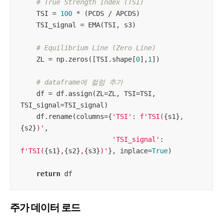
# True Strength Index (TSI)
    TSI = 
100
 * (PCDS / APCDS)

    TSI_signal = EMA(TSI, s3)  

# Equilibrium Line (Zero Line)
    ZL = np.zeros([TSI.shape[
0
],
1
])

# dataframe에 컬럼 추가
    df = df.assign(ZL=ZL, TSI=TSI, 
TSI_signal=TSI_signal)

    df.rename(columns={
'TSI'
: 
f'TSI(
{s1}
,
{s2}
)'
, 

'TSI_signal'
: 
f'TSI(
{s1}
,
{s2}
,
{s3}
)'
}, inplace=
True
)

return
 df
주가 데이터 로드