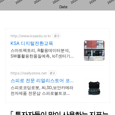
http://www.ksaedu.or.kr
광고
KSA 디지털전환교육
스마트팩토리, R활용데이터분석,
SW를활용한품질예측, IoT센터기
술, 파이썬활용
https://reallystore.net
광고
스피로 전문 리얼리스토어 코
딩교육을 쉽고 재밌게
스피로코딩로봇, AI,3D,보안카메라
전자제품 전문샵 스피로볼트코딩
로봇, 스피로볼트파워팩, 스피로미
니등 스피로 전문몰
「
투자자들이 많이 사용하는 지표는