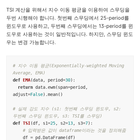
TSI 계산을 위해서 지수 이동 평균을 이용하여 스무딩을
두번 시행해야 합니다. 첫번째 스무딩에서 25-period를
윈도우로 사용하고, 두번째 스무딩에서는 13-period를 윈
도우로 사용하는 것이 일반적입니다. 하지만, 스무딩 윈도
우는 변경 가능합니다.
# 지수 이동 평균(Exponentially-weighted Moving 
Average, EMA)
def
EMA
(
data, period=
30
):
return
 data.ewm(span=period, 
adjust=
False
).mean()

# 실제 강도 지수 (s1: 첫번째 스무딩 윈도우, s2: 
두번째 스무딩 윈도우, s3: TSI를 스무딩)
def
TSI
(
df, s1=
25
, s2=
13
, s3=
7
):
# 입력받은 값이 dataframe이라는 것을 정의해줌
    df = pd.DataFrame(df)
