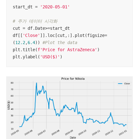
start_dt = 
'2020-05-01'
# 주가 데이터 시각화
cut = df.Date>=start_dt

df[[
'Close'
]].loc[cut,:].plot(figsize=
(
12.2
,
6.4
)) 
#Plot the data
plt.title(
f'Price for AstraZeneca'
)

plt.ylabel(
'USD($)'
)