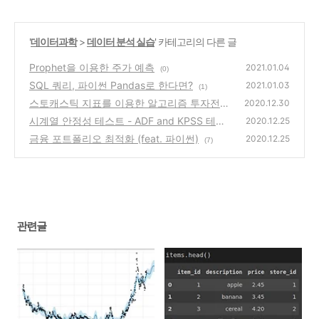
'
데이터과학
>
데이터 분석 실습
' 카테고리의 다른 글
Prophet을 이용한 주가 예측
2021.01.04
(0)
SQL 쿼리, 파이썬 Pandas로 한다면?
2021.01.03
(1)
스토캐스틱 지표를 이용한 알고리즘 투자전략
2020.12.30
(feat. 파이썬)
시계열 안정성 테스트 - ADF and KPSS 테스
(0)
2020.12.25
트 (feat. 파이썬)
금융 포트폴리오 최적화 (feat. 파이썬)
(5)
2020.12.25
(7)
관련글