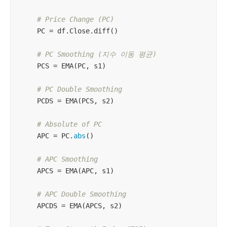
# Price Change (PC)
    PC = df.Close.diff()

# PC Smoothing (지수 이동 평균)
    PCS = EMA(PC, s1)

# PC Double Smoothing
    PCDS = EMA(PCS, s2)

# Absolute of PC
    APC = PC.
abs
()

# APC Smoothing
    APCS = EMA(APC, s1)

# APC Double Smoothing
    APCDS = EMA(APCS, s2)
