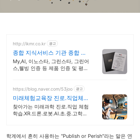
http://ikmr.co.kr
광고
종합 지식서비스 기관 종합 지
식서비스 기관
My,AI, 이노스타, 그린스타, 그린어
스,웰빙 인증 등 제품 인증 및 평가
운영
https://blog.naver.com/53joo
광고
미래체험교육장 진로.직업체험
주말 상담 가능 1:1교육
찾아가는 미래과학 진로.직업 체험
학습.XR.드론.로봇.AI.초.중.고학교.
지역축제 휴먼로봇.로봇축구.4족
보행로봇.드론축구.드로잉로봇.VR
솜사탕자전거발전기.뇌파체험
학계에서 흔히 사용하는 "Publish or Perish"라는 말은 연