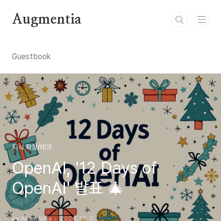
본문 바로가기
Augmentia
Guestbook
지식 확장/테크
OpenAI, '12 Days of
OpenAI' 발표 🎄
by Augmentia
2024. 12. 7.