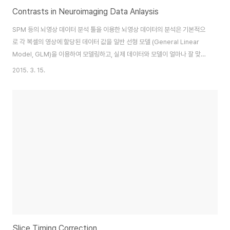
Contrasts in Neuroimaging Data Anlaysis
SPM 등의 뇌영상 데이터 분석 툴을 이용한 뇌영상 데이터의 분석은 기본적으
로 각 복셀의 영상에 할당된 데이터 값을 일반 선형 모델 (General Linear
Model, GLM)을 이용하여 모델링하고, 실제 데이터와 모델이 얼마나 잘 맞는
지 통계적으로 테스트 하는 것이다. 특정 복셀 $i$에 대해서 $Y_{i} = XB_i +
2015. 3. 15.
E_i$로 모델링 했을때 $X$는 디자인 행렬이되고, 벡터 $B_i$는 분석을 통해
서 추정되는 파라미터이며, $E_i$는 에러를 의미한다. 이때 contrast는
$c'B$를 통해서 계산된다. 뇌영상 데이터에서 $c$는 보통 행벡터(column
vector)를 의미하고, $c$를 통해서 다양한 contrasts로 결과를 확인할 수
있다. 벡터 $c$는 contrasts의 가중치..
Slice Timing Correction