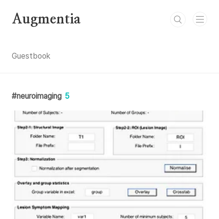
본문 바로가기
Augmentia
Guestbook
neuroimaging
5