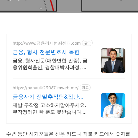
http://www.금융경제범죄센터.com
광고
금융, 형사 전문변호사 목헌
금융, 형사전문(대한변협 인증), 금
융위원회출신, 경찰대박사과정, 금
융사기 대응
https://hanyulk23067.imweb.me/
광고
금융사기 정밀추적팀&집단대
응 전액승소(3억7천) 사례보유
제발 무작정 고소하지말아주세요.
무작정하면 한 푼도 못받습니다.
(법무법인 한율)
수년 동안 사기꾼들은 신용 카드나 직불 카드에서 숫자를