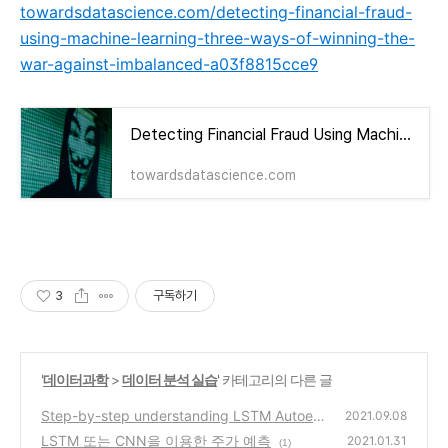
towardsdatascience.com/detecting-financial-fraud-
using-machine-learning-three-ways-of-winning-the-
war-against-imbalanced-a03f8815cce9
Detecting Financial Fraud Using Machine Learning: Winning the War Against Imbalanced Data
towardsdatascience.com
3
구독하기
'
데이터과학
>
데이터 분석 실습
' 카테고리의 다른 글
Step-by-step understanding LSTM Autoen
2021.09.08
coder layers
LSTM 또는 CNN을 이용한 주가 예측
(1)
2021.01.31
(1)