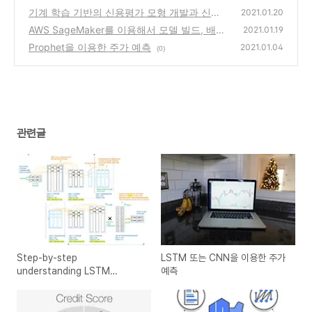
기계 학습 기반의 신용평가 모형 개발과 신용
2021.01.20
점수 계산
AWS SageMaker를 이용해서 모델 빌드, 배
(1)
2021.01.19
포, 예측하기
Prophet을 이용한 주가 예측
(2)
2021.01.04
(0)
관련글
Step-by-step
LSTM 또는 CNN을 이용한 주가
understanding LSTM
예측
Autoencoder layers